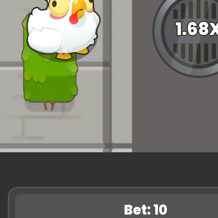
1.68
Bet:
10